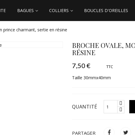
ITE
BAGUES
COLLIERS
BOUCLES D'OREILLES
prince charmant, sertie en résine
BROCHE OVALE, MO
RÉSINE
7,50 €
TTC
Taille 30mmx40mm
QUANTITÉ
PARTAGER