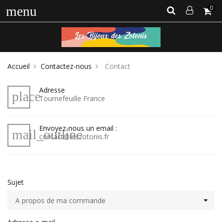
0
menu
Accueil
Contactez-nous
Contact
Adresse
place
Tournefeuille France
Envoyez-nous un email :
mail_outline
contact@leszotonis.fr
Sujet